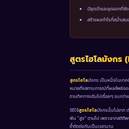
มีจุดเข้าและจุดออกที่ชัด
สร้างผลกำไรที่สม่ำเส
สูตรไฮโล
มังกร 
สูตรไฮโล
มังกร เป็นหนึ่งในเทคนิ
หมายถึงสถานการณ์ที่ผลลัพธ์ออกซ้
ตามทิศทางเดิมไปเรื่อยๆ จนกว่าแ
วิธีใช้
สูตรไฮโล
มังกรนั้นไม่ยาก 
พัน "สูง" ตามไป เพราะจากสถิติพบว
ซ้ำติดต่อกันเป็นเวลานาน