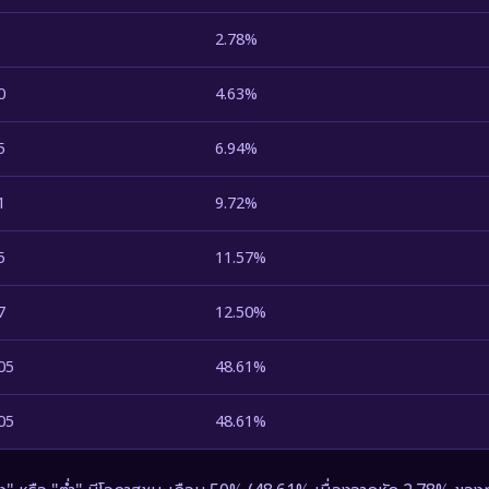
2.78%
0
4.63%
5
6.94%
1
9.72%
5
11.57%
7
12.50%
05
48.61%
05
48.61%