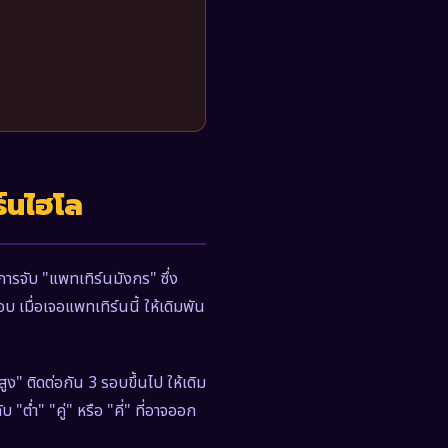
์นไฮโล
ารจับ "แพทเทิร์นมังกร" ซึ่ง
 เมื่อเจอแพทเทิร์นนี้ ให้เดิมพัน
ง" ติดต่อกัน 3 รอบขึ้นไป ให้เดิม
ต่ำ" "คู่" หรือ "คี่" ที่อาจออก