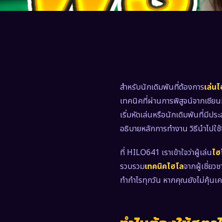
สำหรับนักเดิมพันที่ต้องการ
เล่นไ
เทคนิคที่ผ่านการพิสูจน์จากเซียน
เริ่มหัดเล่นหรือนักเดิมพันที่ม
อธิบายหลักการทำงาน วิธีนำไปใช้จร
ที่ HILO641 เราเข้าใจว่าผู้เล่น
ไฮ
รวบรวม
เทคนิคไฮโล
จากผู้เชี่ยว
ทำกำไรทุกวัน หากคุณยังไม่คุ้นเ